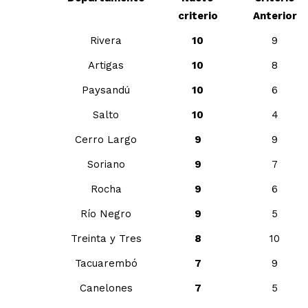
criterio
Anterior
Rivera
10
9
Artigas
10
8
Paysandú
10
6
Salto
10
4
Cerro Largo
9
9
Soriano
9
7
Rocha
9
6
Río Negro
9
5
Treinta y Tres
8
10
Tacuarembó
7
9
Canelones
7
5