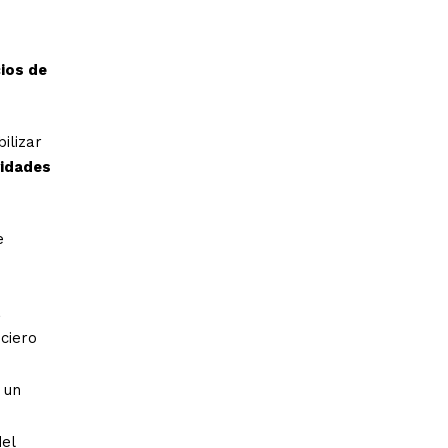
cios de
ilizar
vidades
e
a
nciero
 un
del