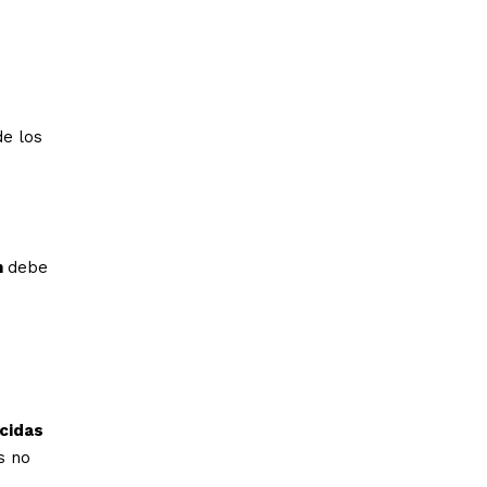
de los
n
debe
cidas
s no