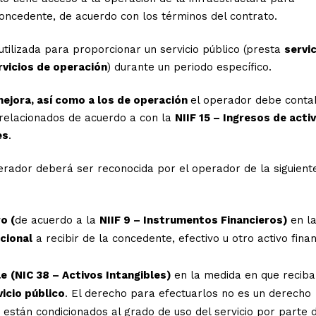
concedente, de acuerdo con los términos del contrato.
utilizada para proporcionar un servicio público (presta
servi
rvicios de operación
) durante un periodo específico.
mejora, así como a los de operación
el operador debe contab
s relacionados de acuerdo a con la
NIIF 15 – Ingresos de acti
es
.
rador deberá ser reconocida por el operador de la siguient
o (
de acuerdo a la
NIIF 9 – Instrumentos Financieros)
en l
cional
a recibir de la concedente, efectivo u otro activo fina
le
(NIC 38 – Activos Intangibles)
en la medida en que reciba
icio público
. El derecho para efectuarlos no es un derecho
s están condicionados al grado de uso del servicio por parte 