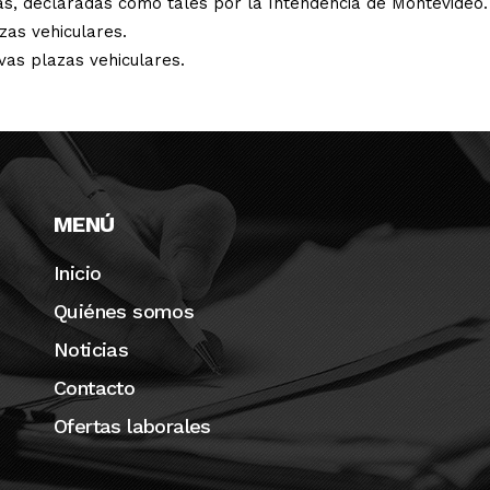
as, declaradas como tales por la Intendencia de Montevideo.
zas vehiculares.
vas plazas vehiculares.
MENÚ
Inicio
Quiénes somos
Noticias
Contacto
Ofertas laborales