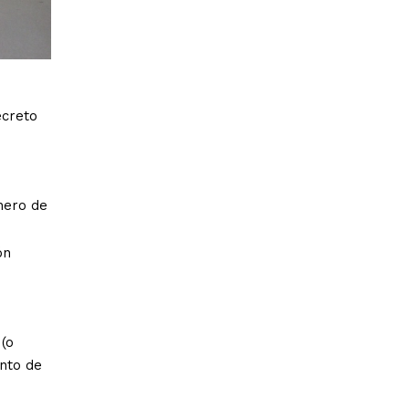
ecreto
nero de
ón
(o
ento de