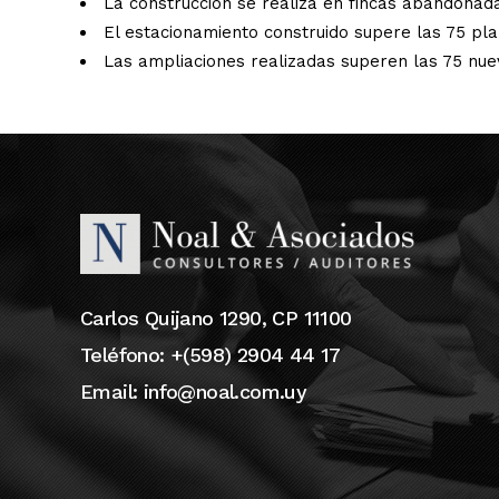
La construcción se realiza en fincas abandonad
El estacionamiento construido supere las 75 pla
Las ampliaciones realizadas superen las 75 nue
Carlos Quijano 1290, CP 11100
Teléfono: +(598) 2904 44 17
Email:
info@noal.com.uy