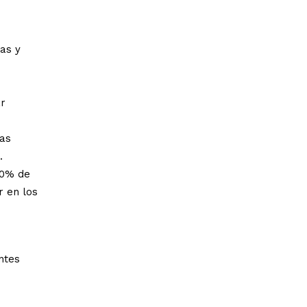
nas y
ar
ras
.
20% de
r en los
entes