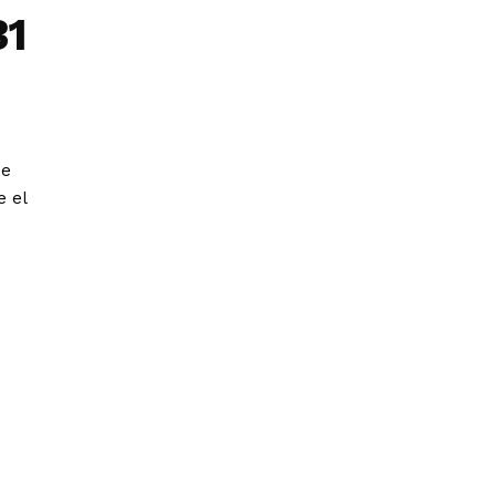
31
de
e el